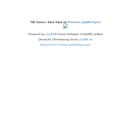
*
SE Gamer: Dark Style by
Premium phpBB Styles
Powered by
phpBB
® Forum Software © phpBB Limited
Deutsche Übersetzung durch
phpBB.de
Datenschutz
|
Nutzungsbedingungen