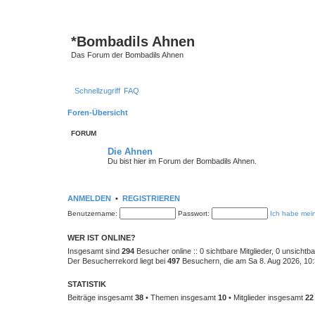
*
Bombadils Ahnen
Das Forum der Bombadils Ahnen
Schnellzugriff
FAQ
Foren-Übersicht
FORUM
Die Ahnen
Du bist hier im Forum der Bombadils Ahnen.
ANMELDEN
•
REGISTRIEREN
Benutzername:
Passwort:
Ich habe mei
WER IST ONLINE?
Insgesamt sind
294
Besucher online :: 0 sichtbare Mitglieder, 0 unsicht
Der Besucherrekord liegt bei
497
Besuchern, die am Sa 8. Aug 2026, 10:3
STATISTIK
Beiträge insgesamt
38
• Themen insgesamt
10
• Mitglieder insgesamt
22