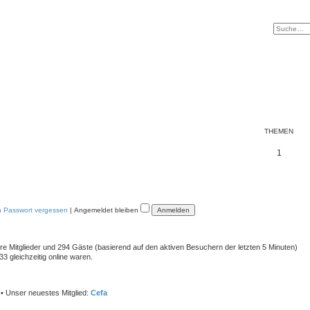
THEMEN
F
1
e
e
d
-
D
i
e
n Passwort vergessen
|
Angemeldet bleiben
A
h
n
e
bare Mitglieder und 294 Gäste (basierend auf den aktiven Besuchern der letzten 5 Minuten)
n
3 gleichzeitig online waren.
• Unser neuestes Mitglied:
Cefa