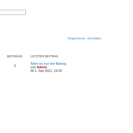
S
E
u
r
c
w
h
e
e
i
t
e
r
Registrieren
Anmelden
t
e
S
u
c
BEITRÄGE
LETZTER BEITRAG
h
e
Älter ist nur der Balrog
1
von
Admin
N
Mi 1. Sep 2021, 19:28
e
u
e
s
t
e
r
B
e
i
t
r
a
g