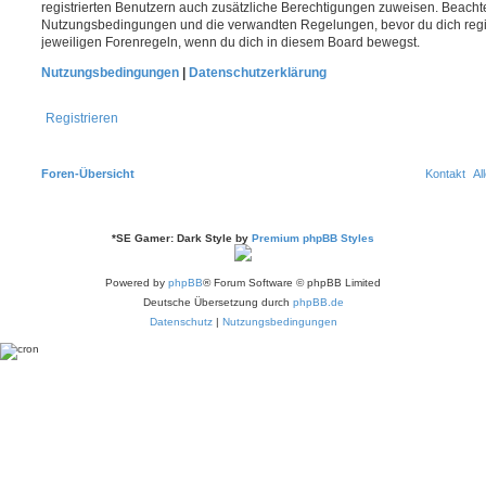
registrierten Benutzern auch zusätzliche Berechtigungen zuweisen. Beachte
Nutzungsbedingungen und die verwandten Regelungen, bevor du dich registr
jeweiligen Forenregeln, wenn du dich in diesem Board bewegst.
Nutzungsbedingungen
|
Datenschutzerklärung
Registrieren
Foren-Übersicht
Kontakt
Al
*
SE Gamer: Dark Style by
Premium phpBB Styles
Powered by
phpBB
® Forum Software © phpBB Limited
Deutsche Übersetzung durch
phpBB.de
Datenschutz
|
Nutzungsbedingungen