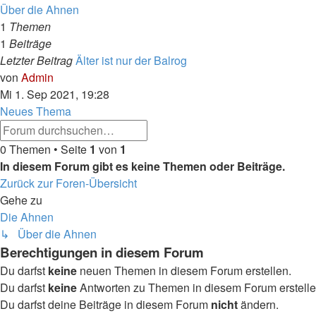
Feed
Über die Ahnen
-
1
Themen
Über
1
Beiträge
die
Letzter Beitrag
Älter ist nur der Balrog
Ahnen
Neuester
von
Admin
Beitrag
Mi 1. Sep 2021, 19:28
Neues Thema
Erweiterte
Suche
Suche
0 Themen • Seite
1
von
1
In diesem Forum gibt es keine Themen oder Beiträge.
Zurück zur Foren-Übersicht
Gehe zu
Die Ahnen
↳ Über die Ahnen
Berechtigungen in diesem Forum
Du darfst
keine
neuen Themen in diesem Forum erstellen.
Du darfst
keine
Antworten zu Themen in diesem Forum erstelle
Du darfst deine Beiträge in diesem Forum
nicht
ändern.